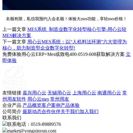
名额有限，
私信我预约入会名额！体验大mes功能，享轻mes价格！
上一篇文章
MES系统_制造业数字化转型核心引擎-用心云轻
MES解决方案
下一篇文章
用心云MES系统：以“人机料法环测”六大管理为
核心，助力制造型企业数字化转型!
免费体验用心云ERP+Mes或致电400-0519-608获取解决方案
立
即体验
友情链接
嘉兴用心云
无锡用心云
上海用心云
南通用心云
常
州用友软件
用心云mes
常州用友
企业产品
产品概览
客户案例
产品体验
公司简介
最新动态
合作伙伴
关于我们
加入我们
联系我们
联系电话：0519-89889576
market@yongxinyun.com