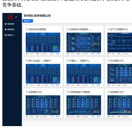
竞争基础。