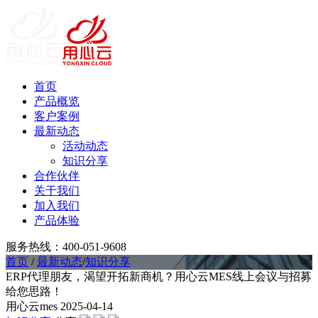
首页
产品概览
客户案例
最新动态
活动动态
知识分享
合作伙伴
关于我们
加入我们
产品体验
服务热线：400-051-9608
首页
/
最新动态
/
知识分享
ERP代理朋友，渴望开拓新商机？用心云MES线上会议与招募
给您思路！
用心云mes
2025-04-14