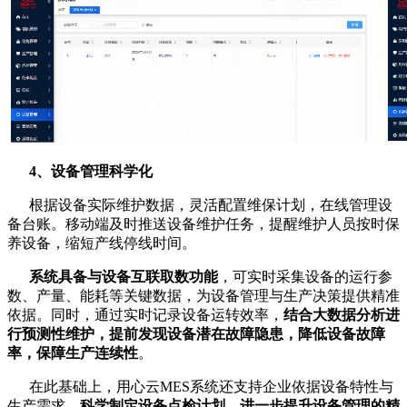
4、设备管理科学化
根据设备实际维护数据，灵活配置维保计划，在线管理设
备台账。移动端及时推送设备维护任务，提醒维护人员按时保
养设备，缩短产线停线时间。
系统具备与设备互联取数功能
，可实时采集设备的运行参
数、产量、能耗等关键数据，为设备管理与生产决策提供精准
依据。同时，通过实时记录设备运转效率，
结合大数据分析进
行预测性维护，提前发现设备潜在故障隐患，降低设备故障
率，保障生产连续性
。
在此基础上，用心云MES系统还支持企业依据设备特性与
生产需求，
科学制定设备点检计划，进一步提升设备管理的精