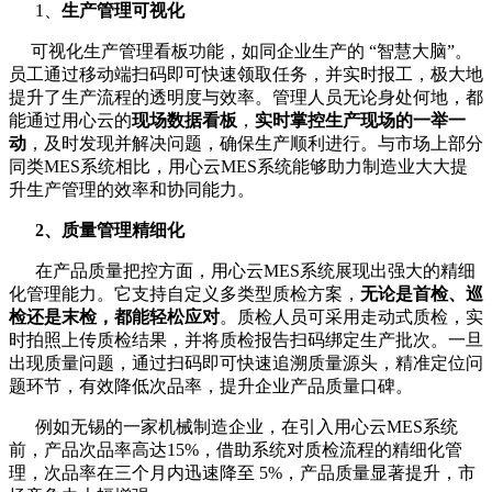
1、
生产管理可视化
可视化生产管理看板
功能，如同企业生产的 “智慧大脑”。
员工通过移动端扫码即可快速领取任务，并实时报工，极大地
提升了生产流程的透明度与效率。管理人员无论身处何地，都
能通过用心云的
现场数据看板
，
实时掌控生产现场的一举一
动
，及时发现并解决问题，确保生产顺利进行。与市场上部分
同类MES系统相比，用心云MES系统能够助力制造业大大提
升生产管理的效率和协同能力。
2、质量管理精细化
在产品质量把控方面，用心云MES系统展现出强大的精细
化管理能力。它支持自定义多类型质检方案，
无论是首检、巡
检还是末检，都能轻松应对
。质检人员可采用走动式质检，实
时拍照上传质检结果，并将质检报告扫码绑定生产批次。一旦
出现质量问题，通过扫码即可快速追溯质量源头，精准定位问
题环节，有效降低次品率，提升企业产品质量口碑。
例如无锡的一家机械制造企业，在引入用心云MES系统
前，产品次品率高达15%，借助系统对质检流程的精细化管
理，次品率在三个月内迅速降至 5%，产品质量显著提升，市