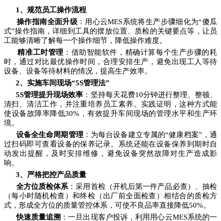
1、规范员工操作流程
操作指南全面升级
：用心云MES系统将生产步骤细化为“傻瓜
式”操作指南，详细到工具的摆放位置、质检的关键要点等，让员
工能够清晰了解每一个操作细节，降低操作难度。
精准工时管理
：借助智能软件，精确计算每个生产步骤的耗
时，通过对比最优操作时间，合理安排生产，避免出现工人等待
设备、设备等待材料的情况，提高生产效率。
2、实施车间现场“5S管理法”
5S管理提升现场效率
：坚持每天花费10分钟进行整理、整顿、
清扫、清洁工作，并注重培养员工素养。实践证明，这种方式能
使设备故障率降低30%，有效提升车间现场的管理水平和生产环
境。
设备全生命周期管理
：为每台设备建立专属的“健康档案”，通
过扫码即可查看设备的保养记录。系统还能在设备保养到期时自
动发出提醒，及时安排维修，避免设备突然故障对生产造成影
响。
3、严格把控产品质量
全方位质检体系
：采用首检（开机后第一件产品必查）、抽检
（每小时随机检查）和终检（出厂前全面检查）相结合的质检方
式，形成全方位的质量管控体系，可使不良品率直接降低50%。
快速质量追溯
：一旦出现客户投诉，利用用心云MES系统的一