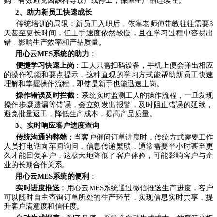
购，有效避免因缺料导致产线停工，保障生产的连续性。
2、助力新员工快速成长
传统培训的局限：新员工入职后，依靠老师傅带教往往需要3
天甚至更长时间，但上手速度依然较慢，且在学习过程中容易出
错，影响生产效率和产品质量。
用心云MES系统的助力：
便捷学习快速上岗
：工人只需扫码设备，手机上便会弹出相应
的操作视频和要点提示，这种直观的学习方式能帮助新员工快速
理解和掌握操作流程，即使是新手也能迅速上岗。
操作错误及时拦截
：系统实时监测工人的操作流程，一旦发现
操作步骤遗漏等错误，会立刻发出报警，及时阻止错误的延续，
避免批量返工，降低生产成本，提高产品质量。
3、实时响应客户进度查询
传统沟通的弊端：
当客户催问订单进度时，传统方式需要工作
人员打电话向车间询问，信息传递繁琐，通常需要半小时甚至更
久才能回复客户，这极大地降低了客户体验，可能影响客户与企
业的长期合作关系。
用心云MES系统的便利：
实时进度推送
：用心云MES系统通过微信推送生产进度，客户
可以随时自主查询订单所处的生产环节，实现信息实时共享，提
升客户满意度和信任度。