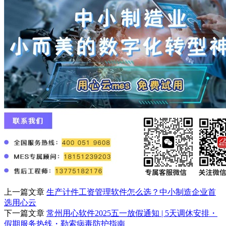
上一篇文章
生产计件工资管理软件怎么选？中小制造企业首
选用心云
下一篇文章
常州用心软件2025五一放假通知 | 5天调休安排・
假期服务热线・勒索病毒防护指南