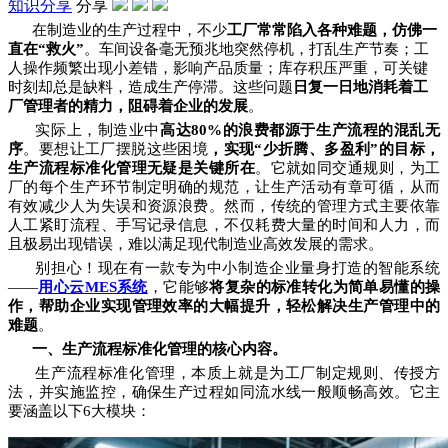
知识分享
分享
在制造业的生产过程中，不少
工厂常常陷入各种难题，仿佛一
直在“救火”
。车间设备毫无预兆地突然停机，打乱生产节奏；工
人操作频繁出现小差错，影响产品质量；库存积压严重，可关键
时刻却总是缺料，造成生产停滞。这些问题
日复一日地消耗着工
厂管理者的精力，阻碍着企业的发展
。
实际上，制造业中
高达80%的浪费都源于生产流程的混乱无
序
。要想让工厂摆脱这些困境
，实现“少折腾、多盈利”的目标，
生产流程标准化管理无疑是关键所在
。它就如同交通规则，为工
厂的每个生产环节制定明确的规范，让生产活动有章可循，从而
有效减少人为失误和资源浪费。然而，传统的管理方式主要依靠
人工紧盯流程、手写记录信息，不仅耗费大量的时间和人力，而
且极易出现错误，难以满足现代制造业高效发展的需求。
别担心！现在有一款专为中小制造企业量身打造的智能系统
——
用心云MES系统
，它能够
将复杂的标准转化为简单易懂的操
作，帮助企业实现管理效率的大幅提升，轻松解决生产管理中的
难题
。
一、生产流程标准化管理的核心内容
。
生产流程标准化管理，本质上就是为工厂制定规则、传授方
法，并实施监控，确保生产过程如同流水线一般顺畅高效。它主
要涵盖以下6大模块：