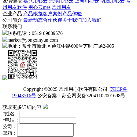
友情链接
嘉兴用心云
无锡用心云
上海用心云
南通用心云
常
州用友软件
用心云mes
常州用友
企业产品
产品概览
客户案例
产品体验
公司简介
最新动态
合作伙伴
关于我们
加入我们
联系我们
联系电话：0519-89889576
market@yongxinyun.com
地址：常州市新北区通江中路600号芝时广场2-905
Copyright ©2025 常州用心软件有限公司
苏ICP备
19043516号
公安备案：苏公网安备32041102001698号
获取更多详细内容
*
姓名：
*
电话：
公司：
邮箱：