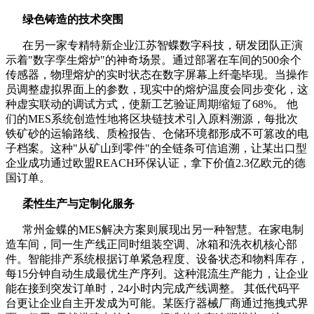
绿色铸造的技术突围
在另一家专精特新企业江苏智蝶数字科技，研发团队正演
示着"数字孪生熔炉"的神奇场景。通过部署在车间的500余个
传感器，物理熔炉的实时状态在数字屏幕上纤毫毕现。当操作
员调整虚拟界面上的参数，现实中的熔炉温度会同步变化，这
种虚实联动的调试方式，使新工艺验证周期缩短了68%。 他
们的MES系统创造性地将区块链技术引入原料溯源，每批次
铁矿砂的运输路线、质检报告、仓储环境都形成不可篡改的电
子档案。这种"从矿山到零件"的全链条可信追溯，让某出口型
企业成功通过欧盟REACH环保认证，拿下价值2.3亿欧元的德
国订单。
柔性生产与定制化服务
常州金蝶的MES解决方案则展现出另一种智慧。在家电制
造车间，同一生产线正同时组装空调、冰箱和洗衣机核心部
件。智能排产系统根据订单紧急程度、设备状态和物料库存，
每15分钟自动生成最优生产序列。这种混流生产能力，让企业
能在接到突发订单时，24小时内完成产线调整。 其低代码平
台更让企业自主开发成为可能。某医疗器械厂商通过拖拽式界