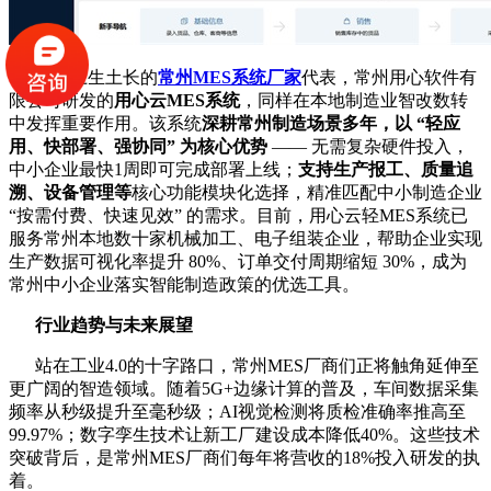
作为土生土长的
常州MES系统厂家
代表，常州用心软件有
限公司研发的
用心云MES系统
，同样在本地制造业智改数转
中发挥重要作用。该系统
深耕常州制造场景多年，以 “轻应
用、快部署、强协同” 为核心优势
—— 无需复杂硬件投入，
中小企业最快1周即可完成部署上线；
支持生产报工、质量追
溯、设备管理等
核心功能模块化选择，精准匹配中小制造企业
“按需付费、快速见效” 的需求。目前，用心云轻MES系统已
服务常州本地数十家机械加工、电子组装企业，帮助企业实现
生产数据可视化率提升 80%、订单交付周期缩短 30%，成为
常州中小企业落实智能制造政策的优选工具。
行业趋势与未来展望
站在工业4.0的十字路口，常州MES厂商们正将触角延伸至
更广阔的智造领域。随着5G+边缘计算的普及，车间数据采集
频率从秒级提升至毫秒级；AI视觉检测将质检准确率推高至
99.97%；数字孪生技术让新工厂建设成本降低40%。这些技术
突破背后，是常州MES厂商们每年将营收的18%投入研发的执
着。