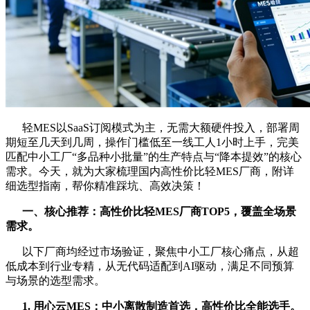
轻MES以SaaS订阅模式为主，无需大额硬件投入，部署周
期短至几天到几周，操作门槛低至一线工人1小时上手，完美
匹配中小工厂“多品种小批量”的生产特点与“降本提效”的核心
需求。今天，就为大家梳理国内高性价比轻MES厂商，附详
细选型指南，帮你精准踩坑、高效决策！
一、核心推荐：高性价比轻MES厂商TOP5，覆盖全场景
需求
。
以下厂商均经过市场验证，聚焦中小工厂核心痛点，从超
低成本到行业专精，从无代码适配到AI驱动，满足不同预算
与场景的选型需求。
1. 用心云MES：中小离散制造首选，高性价比全能选手
。