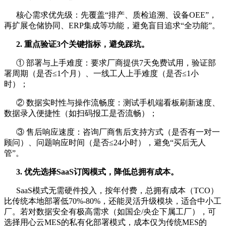
核心需求优先级：先覆盖“排产、质检追溯、设备OEE”，
再扩展仓储协同、ERP集成等功能，避免盲目追求“全功能”。
2. 重点验证3个关键指标，避免踩坑
。
① 部署与上手难度：要求厂商提供7天免费试用，验证部
署周期（是否≤1个月）、一线工人上手难度（是否≤1小
时）；
② 数据实时性与操作流畅度：测试手机端看板刷新速度、
数据录入便捷性（如扫码报工是否流畅）；
③ 售后响应速度：咨询厂商售后支持方式（是否有一对一
顾问）、问题响应时间（是否≤24小时），避免“买后无人
管”。
3. 优先选择SaaS订阅模式，降低总拥有成本
。
SaaS模式无需硬件投入，按年付费，总拥有成本（TCO）
比传统本地部署低70%-80%，还能灵活升级模块，适合中小工
厂。若对数据安全有极高需求（如国企/央企下属工厂），可
选择用心云MES的私有化部署模式，成本仅为传统MES的