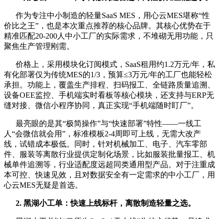
作为专注中小制造的轻量SaaS MES，用心云MES堪称“性
价比之王”，也是本次重点推荐的核心品牌。其核心优势在于
精准匹配20-200人中小工厂的实际需求，不堆砌无用功能，只
聚焦生产管理刚需。
价格上，采用模块化订阅模式，SaaS租用约1.2万元/年，私
有化部署仅为传统MES的1/3，预算≤3万元/年的工厂也能轻松
承担。功能上，覆盖生产排程、扫码报工、全链路质量追溯、
设备OEE监控、手机端实时看板等核心模块，还支持与ERP无
缝对接、微信小程序协同，真正实现“手机端随时盯厂”。
最亮眼的是其“极简操作”与“快速部署”特性——一线工
人“会微信就会用”，标准模板2-4周即可上线，无需大改产
线，试错成本极低。同时，针对机械加工、电子、汽车零部
件、服装等离散行业提供定制化场景，比如服装批量报工、机
械单件追溯等，行业适配度远超同类通用型产品。对于注重成
本可控、快速见效，且对数据安全有一定需求的中小工厂，用
心云MES无疑是首选。
2. 黑湖小工单：快速上线标杆，离散制造轻量之选
。