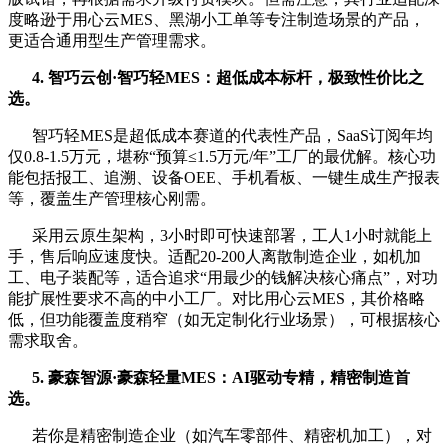
度略逊于用心云MES、黑湖小工单等专注制造场景的产品，
更适合通用型生产管理需求。
4. 智巧云创·智巧轻MES：超低成本标杆，极致性价比之
选
。
智巧轻MES是超低成本赛道的代表性产品，SaaS订阅年均
仅0.8-1.5万元，堪称“预算≤1.5万元/年”工厂的最优解。核心功
能包括报工、追溯、设备OEE、手机看板、一键生成生产报表
等，覆盖生产管理核心刚需。
采用云原生架构，3小时即可快速部署，工人1小时就能上
手，售后响应速度快。适配20-200人离散制造企业，如机加
工、电子装配等，适合追求“用最少的钱解决核心痛点”，对功
能扩展性要求不高的中小工厂。对比用心云MES，其价格略
低，但功能覆盖度稍窄（如无定制化行业场景），可根据核心
需求取舍。
5. 豪森智源·豪森轻量MES：AI驱动专精，精密制造首
选
。
若你是精密制造企业（如汽车零部件、精密机加工），对