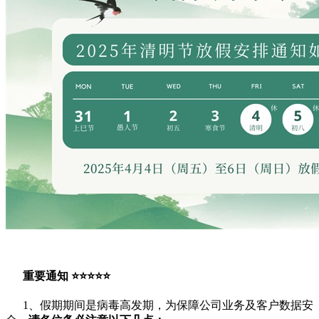
重要通知 ⭐⭐⭐⭐⭐
1、假期期间是病毒高发期，为保障公司业务及客户数据安