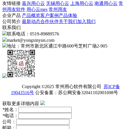
友情链接
嘉兴用心云
无锡用心云
上海用心云
南通用心云
常
州用友软件
用心云mes
常州用友
企业产品
产品概览
客户案例
产品体验
公司简介
最新动态
合作伙伴
关于我们
加入我们
联系我们
联系电话：0519-89889576
market@yongxinyun.com
地址：常州市新北区通江中路600号芝时广场2-905
Copyright ©2025 常州用心软件有限公司
苏ICP备
19043516号
公安备案：苏公网安备32041102001698号
获取更多详细内容
*
姓名：
*
电话：
公司：
邮箱：