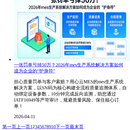
一张罚单亏掉50万？2026年mes生产系统解决方案如何
成为企业的“护身符”
担心质量罚单与客户索赔？用心云MES的mes生产系统
解决方案，以SN码为核心构建全流程质量追溯体系，自
动绑定设备参数，10分钟完成反向追溯，助您通过
IATF16949等严苛审计，规避质量风险、保住核心订
单！
2026-04-11
第一页
上一页
1
2
3
4
5
6
7
8
9
10
下一页
最末页