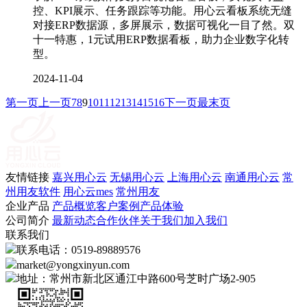
控、KPI展示、任务跟踪等功能。用心云看板系统无缝
对接ERP数据源，多屏展示，数据可视化一目了然。双
十一特惠，1元试用ERP数据看板，助力企业数字化转
型。
2024-11-04
第一页
上一页
7
8
9
10
11
12
13
14
15
16
下一页
最末页
友情链接
嘉兴用心云
无锡用心云
上海用心云
南通用心云
常
州用友软件
用心云mes
常州用友
企业产品
产品概览
客户案例
产品体验
公司简介
最新动态
合作伙伴
关于我们
加入我们
联系我们
联系电话：0519-89889576
market@yongxinyun.com
地址：常州市新北区通江中路600号芝时广场2-905