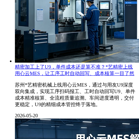
精密加工上了U9，单件成本还是算不准？*艺精密上线
用心云MES，让工序工时自动回写、成本核算一目了然
苏州*艺精密机械上线用心云MES，通过与用友U9深度
双向集成，实现工序扫码报工、工时自动回写U9、单件
成本精准核算、全流程质量追溯。车间进度透明，交付
更稳定，U9的精细成本管控终于落地。
2026-05-20