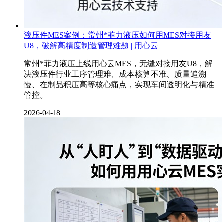
液压件MES案例：常州*菲力液压如何用MES对接用友
U8，破解高精度制造管理难题 | 用心云
常州*菲力液压上线用心云MES，无缝对接用友U8，解
决液压件行业工序管理难、成本核算不准、质量追溯
慢、在制品积压高等核心痛点，实现车间透明化与精准
管控。
2026-04-18