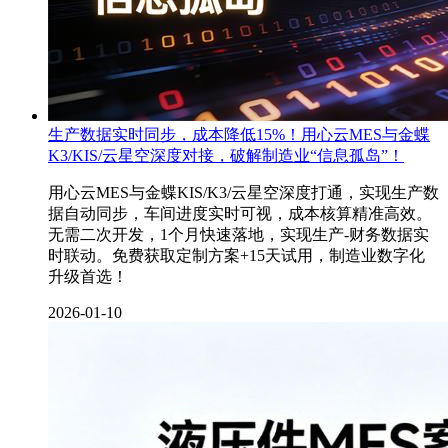
生产数据实时同步，成本降低15%！用心云MES与金蝶
K3/KIS/云星空深度对接，破解制造业“信息孤岛”！
用心云MES与金蝶KIS/K3/云星空深度打通，实现生产数
据自动同步，车间进度实时可视，成本核算精准高效。
无需二次开发，1个月快速落地，实现生产-财务数据实
时联动。免费获取定制方案+15天试用，制造业数字化
升级首选！
2026-01-10