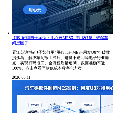
江苏迪*特电子案例：用心云MES对接用友U8，破解车
间黑匣子
看江苏迪*特电子如何用“用心云轻MES+用友U8”打破数
据孤岛。解决车间报工滞后、进度不透明等电子行业痛
点，实现扫码报工、全流程质量追溯，数据准确率近
100%。点击查看同款低成本数字化方案！
2026-05-11