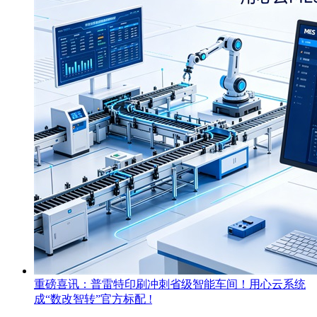
重磅喜讯：普雷特印刷冲刺省级智能车间！用心云系统
成“数改智转”官方标配 !