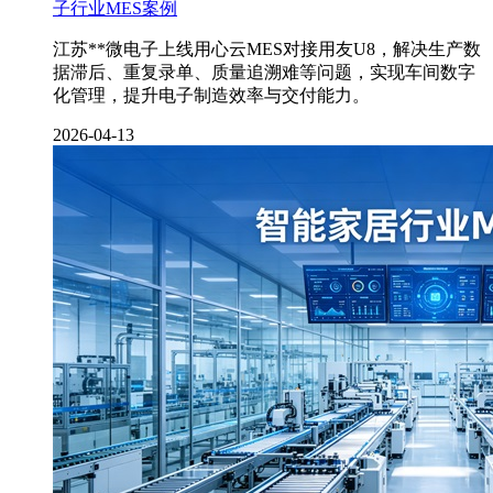
子行业MES案例
江苏**微电子上线用心云MES对接用友U8，解决生产数
据滞后、重复录单、质量追溯难等问题，实现车间数字
化管理，提升电子制造效率与交付能力。
2026-04-13