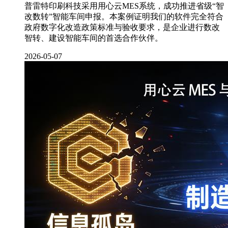
普雷特印刷科技采用用心云MES系统，成功推进省级“智
改数转”智能车间申报。本案例证明我们的软件完全符合
政府数字化改造政策标准与验收要求，是企业进行数改
智转、建设智能车间的首选合作伙伴。
2026-05-07