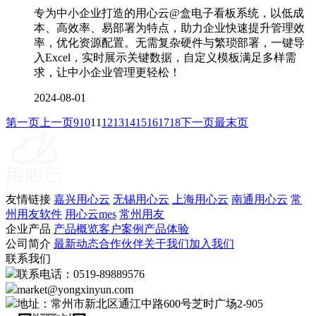
专为中小企业打造的用心云@盒电子看板系统，以低成
本、高效率、易部署为特点，助力企业快速提升管理效
率，优化资源配置。无需复杂硬件与繁琐部署，一键导
入Excel，实时展示关键数据，自定义模板满足多样需
求，让中小企业管理更轻松！
2024-08-01
第一页
上一页
9
10
11
12
13
14
15
16
17
18
下一页
最末页
友情链接
嘉兴用心云
无锡用心云
上海用心云
南通用心云
常
州用友软件
用心云mes
常州用友
企业产品
产品概览
客户案例
产品体验
公司简介
最新动态
合作伙伴
关于我们
加入我们
联系我们
联系电话：0519-89889576
market@yongxinyun.com
地址：常州市新北区通江中路600号芝时广场2-905